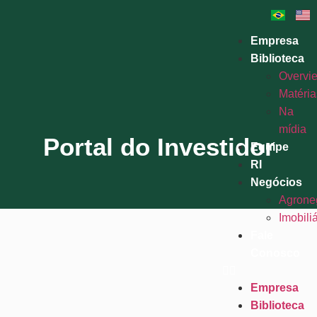
Empresa
Biblioteca
Overvi
Matéria
Na
mídia
Portal do Investidor
Equipe
RI
Negócios
Agrone
Imobiliá
Fale
Conosco
Usuário ou E-mail
Empresa
Biblioteca