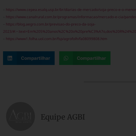
–
https://www.cepea.esalq.usp.br/br/diarias-de-mercado/soja-preco-e-o-menor
–
https://www.canalrural.com.br/programas/informacao/mercado-e-cia/pande
–
https://blog.aegro.com.br/previsao-do-preco-da-soja-
2023/#:~:text=Em%205%20anos%2C%20o%20pre%C3%A7o,dos%20R%24%20
–
https://www1.folha.uol.com.br/fsp/agrofolh/fa08099808.htm
Compartilhar
Compartilhar
Equipe AGBI