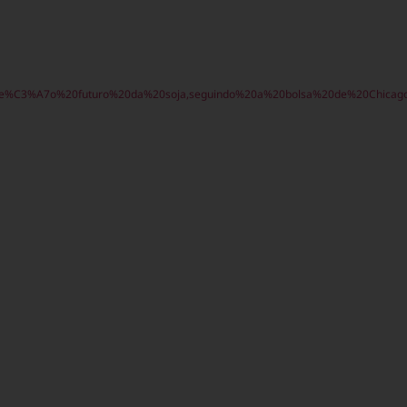
%C3%A7o%20futuro%20da%20soja,seguindo%20a%20bolsa%20de%20Chicag