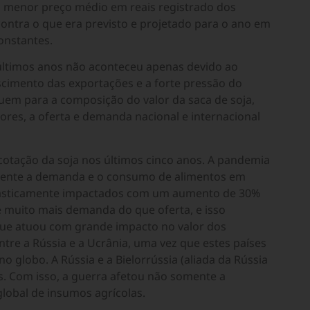
o menor preço médio em reais registrado dos
 contra o que era previsto e projetado para o ano em
onstantes.
últimos anos não aconteceu apenas devido ao
imento das exportações e a forte pressão do
buem para a composição do valor da saca de soja,
ores, a oferta e demanda nacional e internacional
otação da soja nos últimos cinco anos. A pandemia
mente a demanda e o consumo de alimentos em
rasticamente impactados com um aumento de 30%
e muito mais demanda do que oferta, e isso
 que atuou com grande impacto no valor dos
ntre a Rússia e a Ucrânia, uma vez que estes países
o globo. A Rússia e a Bielorrússia (aliada da Rússia
es. Com isso, a guerra afetou não somente a
obal de insumos agrícolas.