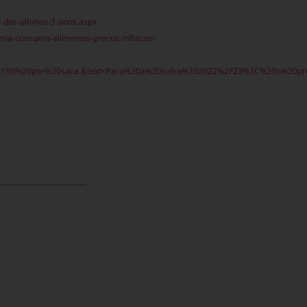
-dos-ultimos-3-anos.aspx
mia-consumo-alimentos-precos-inflacao/
150%20por%20saca.&text=Para%20a%20safra%202022%2F23%2C%20o%20pre