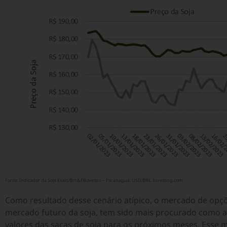
Fonte: Indicador da Soja Esalq/Bm&FBovespa – Paranaguá: USD/BRL Investing.com
Como resultado desse cenário atípico, o mercado de opç
mercado futuro da soja, tem sido mais procurado como a 
valores das sacas de soja para os próximos meses. Esse m