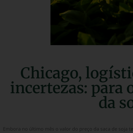
Chicago, logíst
incertezas: para 
da s
Embora no último mês o valor do preço da saca de soja t