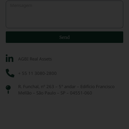
Send
AGBI Real Assets
+ 55 11 3080-2800
R. Funchal, nº 263 – 5° andar – Edifício Francisco
Mellão – São Paulo – SP – 04551-060