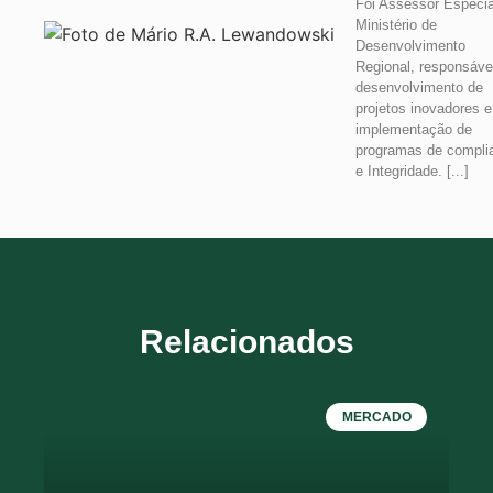
Foi Assessor Especia
Ministério de
Desenvolvimento
Regional, responsáve
desenvolvimento de
projetos inovadores e
implementação de
programas de compli
e Integridade. [...]
Relacionados
MERCADO